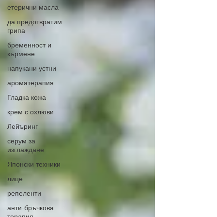
етерични масла
да предотвратим
грипа
бременност и
кърмене
напукани устни
ароматерапия
Гладка кожа
крем с охлюви
Лейъринг
серум за
изглаждане
Японски техники
лице
репеленти
анти-бръчкова
терапия