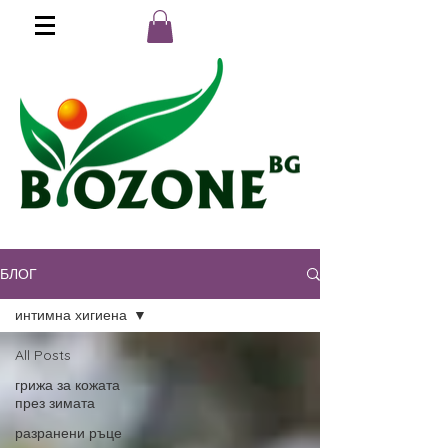
БЛОГ
Поръчай на :
0890 202 303
интимна хигиена
All Posts
грижа за кожата
през зимата
разранени ръце