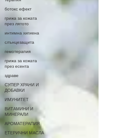
ботокс ефект
грижа за кожата
през лятото
интимна хигиена
слънцезащита
гемотерапия
грижа за кожата
през есента
здраве
СУПЕР ХРАНИ И
ДОБАВКИ
ИМУНИТЕТ
ВИТАМИНИ И
МИНЕРАЛИ
АРОМАТЕРАПИЯ
ЕТЕРИЧНИ МАСЛА