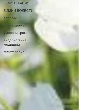
ГЕМОТЕРАПИЯ
ЗИМНИ БОЛЕСТИ
алергии
сенна хрема
уморени крака
ендобиогенна
медицина
гемотерапия