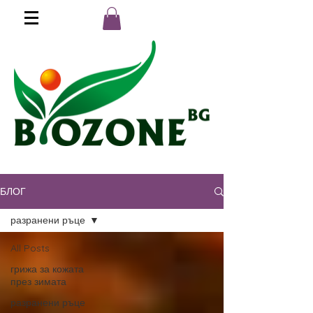
БЛОГ
Поръчай на :
0890 202 303
разранени ръце
All Posts
грижа за кожата
през зимата
разранени ръце