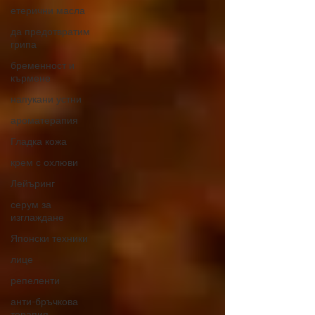
етерични масла
да предотвратим
грипа
бременност и
кърмене
напукани устни
ароматерапия
Гладка кожа
крем с охлюви
Лейъринг
серум за
изглаждане
Японски техники
лице
репеленти
анти-бръчкова
терапия