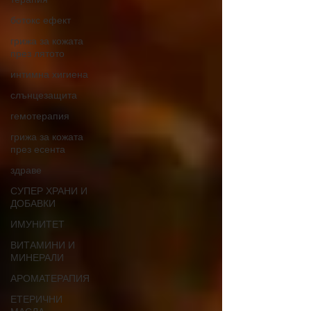
ботокс ефект
грижа за кожата
през лятото
интимна хигиена
слънцезащита
гемотерапия
грижа за кожата
през есента
здраве
СУПЕР ХРАНИ И
ДОБАВКИ
ИМУНИТЕТ
ВИТАМИНИ И
МИНЕРАЛИ
АРОМАТЕРАПИЯ
ЕТЕРИЧНИ