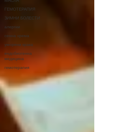
МАСЛА
ГЕМОТЕРАПИЯ
ЗИМНИ БОЛЕСТИ
алергии
сенна хрема
уморени крака
ендобиогенна
медицина
гемотерапия