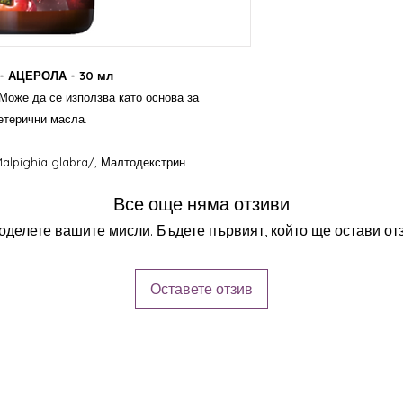
стимулиращите, анти
радикали свойства. Т
витамин С и полифено
свойства могат да го
 - АЦЕРОЛА - 30 мл
стареене на кожата, в
детоксикация. Традиц
Може да се използва като основа за
умора.
етерични масла.
Може да се добави в 
като основа за изгот
alpighia glabra/, Малтодекстрин
етерични масла.
Съвети
:
Предпазни мерки :
пре
Все още няма отзиви
доведе до болки в ко
оделете вашите мисли. Бъдете първият, който ще остави отз
Състав
:
Глицерин /растителен/
Малтодекстрин
Оставете отзив