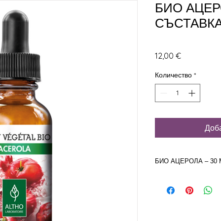
БИО АЦЕР
СЪСТАВК
Цена
12,00 €
Количество
*
Доб
БИО АЦЕРОЛА – 30 
БИО АЦЕРОЛА – 30 
Използвана част от р
Ботническо наименов
Основни своства :
В п
ацерола се използва 