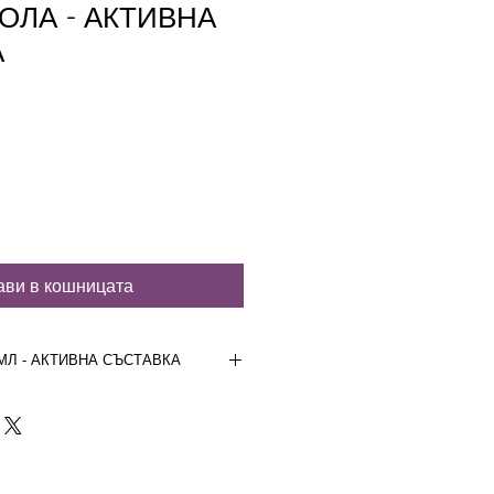
ОЛА - АКТИВНА
А
ави в кошницата
МЛ - АКТИВНА СЪСТАВКА
мл
астението :
плод
ание :
Malpighia glabra L.
риродната медицина плодът
като хранителна добавка заради