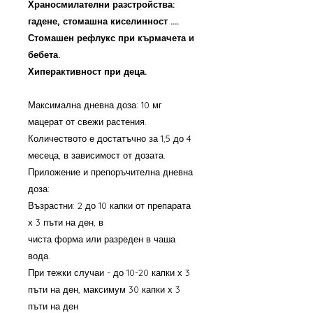
Храносмилателни разстройства:
гадене, стомашна киселинност ....
Стомашен рефлукс при кърмачета и
бебета.
Хиперактивност при деца.
Максимална дневна доза: 10 мг
мацерат от свежи растения.
Количеството е достатъчно за 1,5 до 4
месеца, в зависимост от дозата.
Приложение и препоръчителна дневна
доза:
Възрастни: 2 до 10 капки от препарата
х 3 пъти на ден, в
чиста форма или разреден в чаша
вода.
При тежки случаи - до 10-20 капки х 3
пъти на ден, максимум 30 капки х 3
пъти на ден