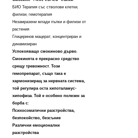
БИО Терапия със стволови клетки,
филизи, гемотерапия
Незамразени млади пъпки и филизи от
растения
Глицеринов мацерат, концентриран и
динамизиран
Успокояващо смокиново дърво.
Смокинята е прекрасно средство
срещу тревожност. Този
гемопрепарат, също така е
хармонизиращ за нервната система,
той регулира оста хипоталамус-
хипофиза. Той е особено полезен за
борба с:
Психосоматични разстройства,
безпокойство, безсъние
Различни емоционални
разстройства