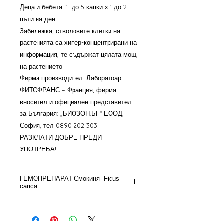
Деца и бебета: 1 до 5 капки х 1 до 2
пъти на ден
Забележка, стволовите клетки на
растенията са хипер-концентрирани на
информация, те съдържат цялата мощ
на растението
Фирма производител: Лаборатоар
ФИТОФРАНС – Франция, фирма
вносител и официален представител
за България: „БИОЗОН.БГ“ ЕООД,
София, тел 0890 202 303
РАЗКЛАТИ ДОБРЕ ПРЕДИ
УПОТРЕБА!
ГЕМОПРЕПАРАТ Смокиня- Ficus
carica
Phyto GEM СМОКИНЯ, 40 мл - БИО
Смокиня- Ficus carica- пъпки