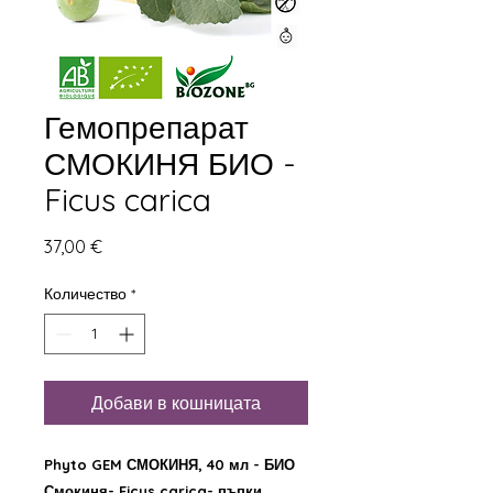
Гемопрепарат
СМОКИНЯ БИО -
Ficus carica
Цена
37,00 €
Количество
*
Добави в кошницата
Phyto GEM СМОКИНЯ, 40 мл - БИО
Смокиня- Ficus carica- пъпки