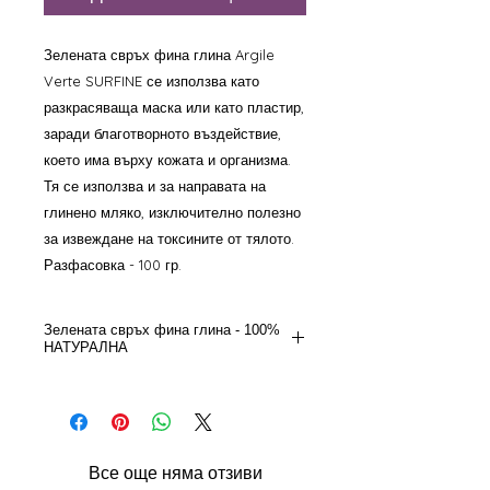
Зелената свръх фина глина Argile
Verte SURFINE се използва като
разкрасяваща маска или като пластир,
заради благотворното въздействие,
което има върху кожата и организма.
Тя се използва и за направата на
глинено мляко, изключително полезно
за извеждане на токсините от тялото.
Разфасовка - 100 гр.
Зелената свръх фина глина - 100%
НАТУРАЛНА
Благодарение на своите качества,
зелената свръх фина глина може да
се използва като лечебно средство за
кожата и за целия организъм.
Все още няма отзиви
Зелената свръх фина глина се