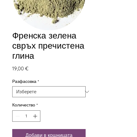
Френска зелена
свръх пречистена
глина
Цена
19,00 €
Разфасовка
*
Количество
*
Добави в кошницата