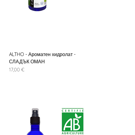
ALTHO - Ароматен хидролат -
СЛАДЪК ОМАН
Цена
17,00 €