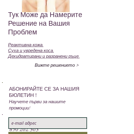
Тук Може да Намерите
Решение на Вашия
Проблем
Реактивна кожа.
Суха и увредена коса.
Дехидратирани и разранени ръце.
Вижте решението >
АБОНИРАЙТЕ СЕ ЗА НАШИЯ
БЮЛЕТИН !
Научете първи за нашите
промоции!
Свържете се с нас:
+359
890 202 303