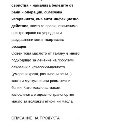
свойства
–
намалява белезите от
рани
и
операции
, облекчава
изгарянията
, има
анти-инфекциозно
действие
, което го прави незаменимо
при третиране на увредени и
раздразнени кожи,
псориазис
,
розацея
.
Освен това маслото от таману е много
подходящо за лечение на проблеми
свързани с кръвообръщението
(уморени крака, разширени вени…),
както и мускулни или ревматични
болки. Като масло за масаж,
калофилата е идеално транспортно
масло за всякакви етирични масла.
ОПИСАНИЕ НА ПРОДУКТА