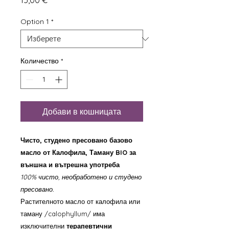
15,00 €
Option 1
*
Количество
*
Добави в кошницата
Чисто, студено пресовано базово
масло от Калофила, Таману BIO за
външна и вътрешна употреба
100% чисто, необработено и студено
пресовано.
Растителното масло от калофила или
таману /calophyllum/ има
изключителни
терапевтични