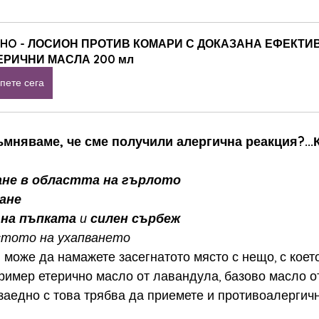
THO - ЛОСИОН ПРОТИВ КОМАРИ С ДОКАЗАНА ЕФЕКТИВ
ЕРИЧНИ МАСЛА 200 мл
пете сега
ъмняваме, че сме получили алергична реакция?...К
ане в областта на гърлото
ане
 на пъпката
 и 
силен сърбеж
стото на ухапването
 може да намажете засегнатото място с нещо, с което
пример етерично масло от лавандула, базово масло от
 заедно с това трябва да приемете и противоалергич