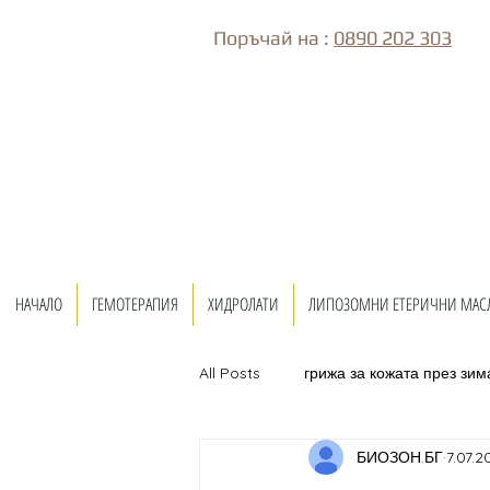
Поръчай на :
0890 202 303
НАЧАЛО
ГЕМОТЕРАПИЯ
ХИДРОЛАТИ
ЛИПОЗОМНИ ЕТЕРИЧНИ МАС
All Posts
грижа за кожата през зим
БИОЗОН.БГ
7.07.20
бременност и кърмене
напу