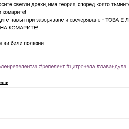
осите светли дрехи, има теория, според която тъмнит
 комарите!
одите навън при зазоряване и свечеряване - ТОВА 
НА КОМАРИТЕ!
е ви били полезни!
аленрепелентза
#репелент
#цитронела
#лавандула
енти