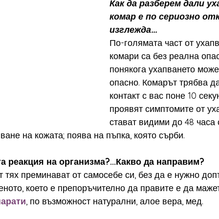
Как да разберем дали у
комар е по сериозно от
изглежда...
По-голямата част от ухапв
комари са без реална опас
понякога ухапването може
опасно. Комарът трябва да
контакт с вас поне 10 секун
проявят симптомите от уха
стават видими до 48 часа 
ване на кожата; поява на пъпка, която сърби.
а реакция на организма?...Какво да направим?
т тях преминават от самосебе си, без да е нужно до
еното, което е препоръчително да правите е да мажет
парати
, по възможност натурални, алое вера, мед.