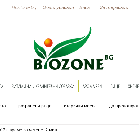
BioZone.bg
Общи условия
Блог
За търговци
ЛА
ВИТАМИНИ и ХРАНИТЕЛНИ ДОБАВКИ
АРОМА-ZEN
ЛИЦЕ
ХИГИЕ
ата
разранени ръце
етерични масла
да предотврат
17 г.
време за четене: 2 мин.
кани устни
ароматерапия
Гладка кожа
крем с охлю