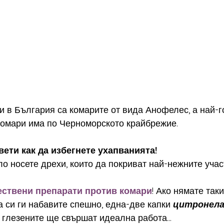
 в България са комарите от вида Анофелес, а най-г
комари има по Черноморското крайбрежие.
вети как да избегнете ухапванията!
пло носете дрехи, които да покриват най-нежните учас
ествени препарати против комари
! Ако нямате таки
а си ги набавите спешно, една-две капки 
цитронел
и глезените ще свършат идеална работа...