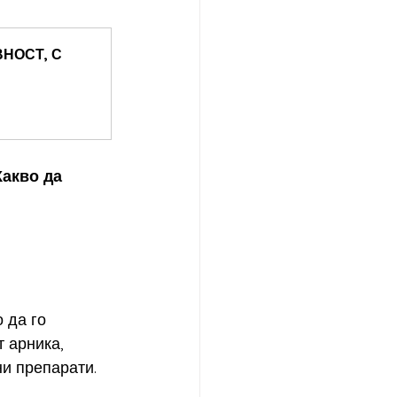
НОСТ, С 
акво да 
 да го 
 арника, 
ни препарати.