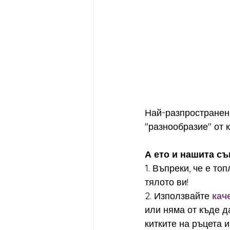
Най-разпространени
"разнообразие" от 
А ето и нашита съ
1. Въпреки, че е то
тялото ви!
2. Използвайте 
кач
или няма от къде д
китките на ръцета 