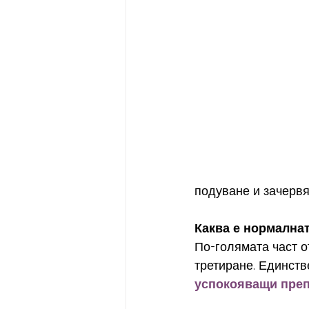
подуване и зачервя
Каква е нормалнат
По-голямата част о
третиране. Единств
успокояващи пре