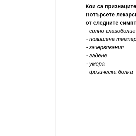
Кои са признаците
Потърсете лекарск
от следните симпт
- силно главоболие
- повишена темпе
- зачервявания
- гадене
- умора
- физическа болка