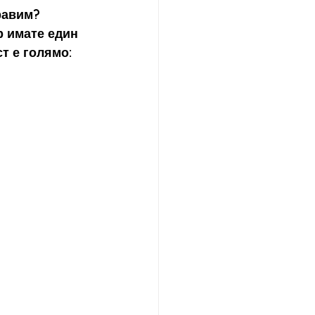
правим?
р имате един 
т е голямо: