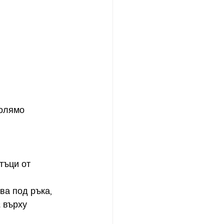
олямо 
тъци от 
ва под ръка, 
а
 върху  