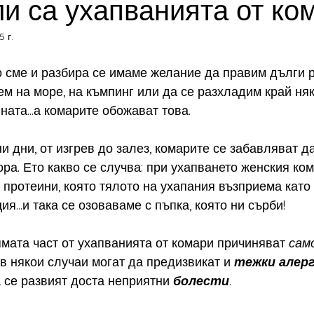
и са ухапванията от ко
5 г.
и техники
лице
репеленти
анти-бръчкова терапия
о сме и разбира се имаме желание да правим дълги р
ем на море, на къмпинг или да се разхладим край няк
интимна хигиена
слънцезащита
гемотерапия
гриж
ата...а комарите обожават това. 
и дни, от изгрев до залез, комарите се забавляват д
БАВКИ
ИМУНИТЕТ
ВИТАМИНИ И МИНЕРАЛИ
АРО
ра. Ето какво се случва: при ухапването женския ком
ротеини, която тялото на ухапания възприема като 
я...и така се озоваваме с пъпка, която ни сърби! 
РАПИЯ
ЗИМНИ БОЛЕСТИ
алергии
ямата част от ухапванията от комари причиняват 
сам
 в някои случаи могат да предизвикат и 
тежки алерг
да се развият доста неприятни 
болести
.