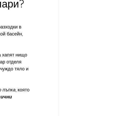
мари?
ботокс ефект
азходки в 
ой басейн, 
а за кожата през есента
а хапят нищо 
МАТЕРАПИЯ
ар отделя 
чуждо тяло и 
о пъпка
, която 
ични 