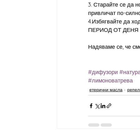
3. Старайте се да н
привличат по-силно
4.Избягвайте да х
ПЕРИОД ОТ ДЕНЯ 
Надяваме се, че см
#дифузори
#натур
#лимоноватрева
етерични масла
репел