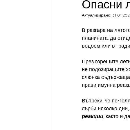
Опасни л
Актуализирано:
31.01.202
серум за изглаждане
Японск
В разгара на лятот
планината, да отид
грижа за кожата през лятото
водоем или в градин
През горещите летн
здраве
СУПЕР ХРАНИ И ДО
не подозиращите хо
слюнка съдържаща п
прави имунна реакци
ЕТЕРИЧНИ МАСЛА
ГЕМОТЕ
Въпреки, че по-гол
сърби няколко дни,
реакции
, както и 