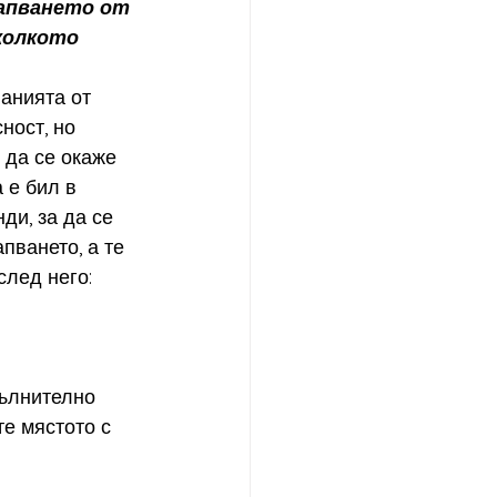
хапването от 
колкото 
анията от 
ност, но 
 да се окаже 
 е бил в 
ди, за да се 
пването, а те 
след него: 
пълнително 
е мястото с 