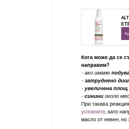
AL
ЕТ
Ку
Кога може да се с
направим?
- ако имаме 
подув
- 
затруднено диш
- 
увеличена площ
- 
синини
 около мя
При такава реакция
успокоите
, като на
масло от невен, но