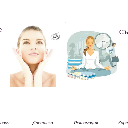
е
Съ
овия
Доставка
Рекламация
Карт