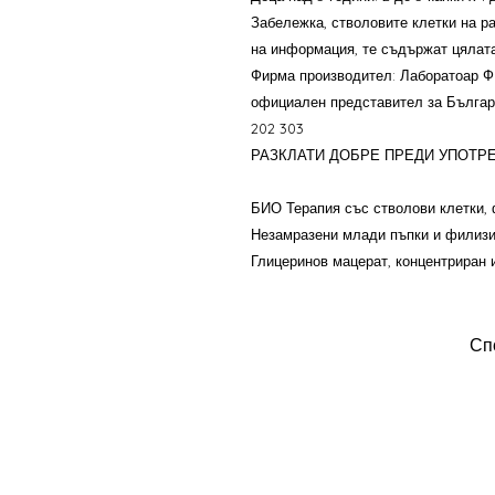
Забележка, стволовите клетки на р
на информация, те съдържат цялат
Фирма производител: Лаборатоар 
официален представител за Бълга
202 303
РАЗКЛАТИ ДОБРЕ ПРЕДИ УПОТРЕ
БИО Терапия със стволови клетки, 
Незамразени млади пъпки и филизи
Глицеринов мацерат, концентриран 
Сп