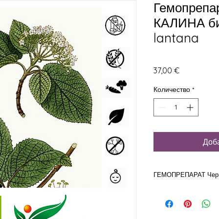
Гемопрепа
КАЛИНА би
lantana
Цена
37,00 €
Количество
*
Доб
ГЕМОПРЕПАРАТ Черна
Phyto GEM Черна Кал
lantana
БИО Терапия със ство