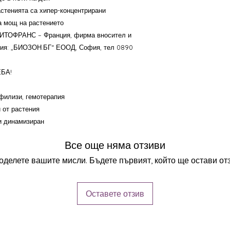
астенията са хипер-концентрирани
БИО Терапия със ств
а мощ на растението
Незамразени млади п
ФИТОФРАНС – Франция, фирма вносител и
Глицеринов мацерат, 
рия: „БИОЗОН.БГ“ ЕООД, София, тел 0890
БА!
филизи, гемотерапия
 от растения
и динамизиран
Все още няма отзиви
оделете вашите мисли. Бъдете първият, който ще остави отз
Оставете отзив