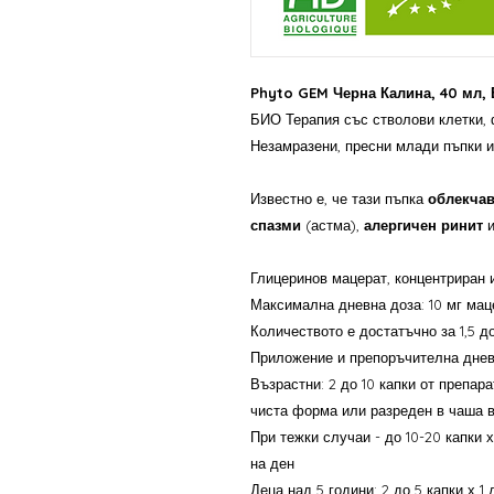
Phyto GEM Черна Калина, 40 мл,
БИО Терапия със стволови клетки, 
Незамразени, пресни млади пъпки и
Известно е, че тази пъпка
облекча
спазми
(астма),
алергичен ринит
Глицеринов мацерат, концентриран 
Максимална дневна доза: 10 мг мац
Количеството е достатъчно за 1,5 до
Приложение и препоръчителна днев
Възрастни: 2 до 10 капки от препара
чиста форма или разреден в чаша в
При тежки случаи - до 10-20 капки х
на ден
Деца над 5 години: 2 до 5 капки х 1 