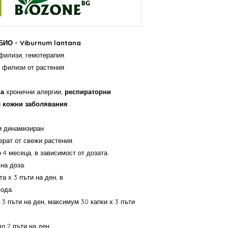
Незамразени, пресни 
Известно е, че тази 
алергии,
респиратор
ринит
и
кожни забо
 БИО - Viburnum lantana
филизи, гемотерапия.
Глицеринов мацерат, 
 филизи от растения.
Максимална дневна до
растения.
Количеството е доста
ва
хронични алергии,
респираторни
зависимост от дозата
и
кожни заболявания
.
Приложение и препор
Възрастни: 2 до 10 ка
чиста форма или раз
и динамизиран
При тежки случаи - до
ерат от свежи растения.
максимум 30 капки х 
 4 месеца, в зависимост от дозата.
Деца над 5 години: 2 
на доза:
Забележка, стволовит
концентрирани
та х 3 пъти на ден, в
на информация, те с
ода.
Фирма производител
 3 пъти на ден, максимум 30 капки х 3 пъти
Франция, фирма внос
България: „БИОЗОН.Б
РАЗКЛАТИ ДОБРЕ П
до 2 пъти на ден