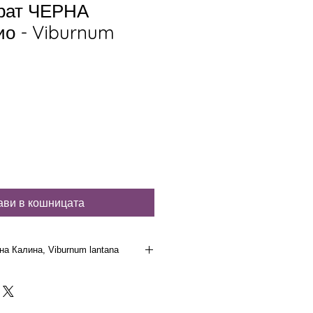
рат ЧЕРНА
о - Viburnum
ави в кошницата
 Калина, Viburnum lantana
ина, 40 мл, БИО - Viburnum
лови клетки, филизи, гемотерапия.