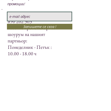
промоции!
Свържете се с нас:
+359
890 202 303
Запишете се сега !
Работно време на офиса и
шоурум на нашият
партньор:
Понеделник - Петък :
10.00 - 18.00
ч
София 1712, Младост 4,
до БИЗНЕС ПАРК
biozone@yahoo.com
За нас
Общи условия
Доставка
Рекламация