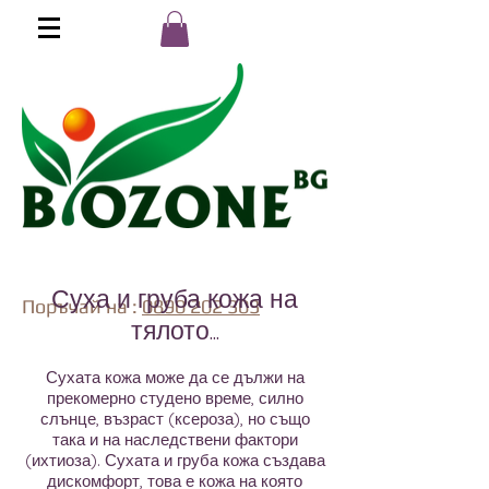
Суха и груба кожа на
Поръчай на :
0890 202 303
тялото...
Сухата кожа може да се дължи на
прекомерно студено време, силно
слънце, възраст (ксероза), но също
така и на наследствени фактори
(ихтиоза). Сухата и груба кожа създава
дискомфорт, това е кожа на която