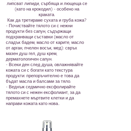
липсват липиди, сърбяща и лющеща се
(като на крокодил) - особено на
краката.
Как да третираме сухата и груба кожа?
- Почиствайте тялото си с нежни
продукти без сапун, съдържащи
подхранващи съставки (масло от
сладък бадем, масло от карите, масло
от арган, пчелен восък, мед): свръх
мазен душ гел, душ крем,
дерматологичен сапун.
- Всеки ден след душа, овлажнявайте
кожата си с богати като текстура
продукти: препоръчително е това да
бъдат масла и балсами за тяло.
- Веднъж седмично ексфолирайте
тялото си с нежен ексфолиант, за да
премахнете мъртвите клетки и да
направи кожата като нова..