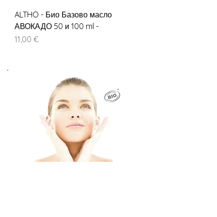
ALTHO - Био Базово масло
АВОКАДО 50 и 100 ml -
Цена
11,00 €
Тук Може да Намерите
Решение на Вашия
Проблем