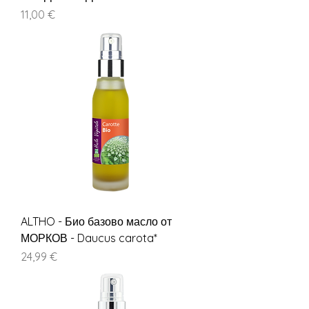
Цена
11,00 €
ALTHO - Био базово масло от
МОРКОВ - Daucus carota*
Цена
24,99 €