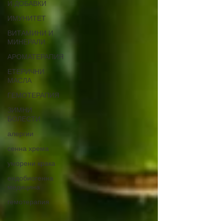
И ДОБАВКИ
ИМУНИТЕТ
ВИТАМИНИ И
МИНЕРАЛИ
АРОМАТЕРАПИЯ
ЕТЕРИЧНИ
МАСЛА
ГЕМОТЕРАПИЯ
ЗИМНИ
БОЛЕСТИ
алергии
сенна хрема
уморени крака
ендобиогенна
медицина
гемотерапия