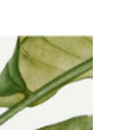
силиций на БИОЗОН.БГ се откроява като
цялостно решение за подкрепа на
съединителната тъкан, ставите и клетъчната
регенерация. Органичен силиций - течен
растителен силиций с висока усвояемост - това
не е просто хранителна добавка, а внимателно
създаден био комплекс от раст