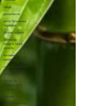
лице
репеленти
анти-бръчкова
терапия
ботокс ефект
грижа за
кожата през
лятото
интимна
хигиена
слънцезащита
гемотерапия
грижа за
кожата през
есента
здраве
СУПЕР ХРАНИ