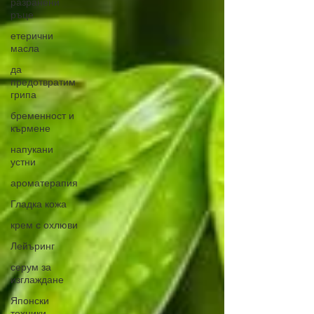
разранени
ръце
етерични
масла
да
предотвратим
грипа
бременност и
кърмене
напукани
устни
ароматерапия
Гладка кожа
крем с охлюви
Лейъринг
серум за
изглаждане
Японски
техники