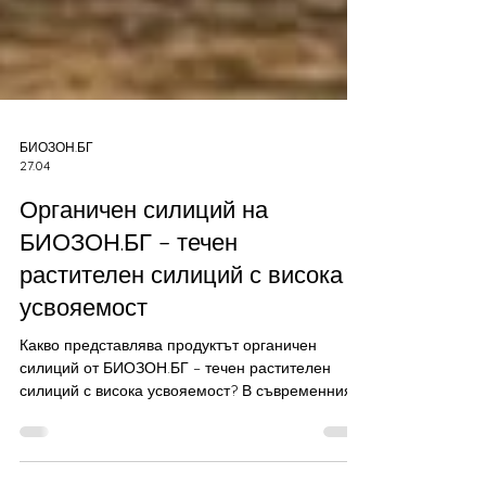
БИОЗОН.БГ
27.04
Органичен силиций на
БИОЗОН.БГ – течен
растителен силиций с висока
усвояемост
Какво представлява продуктът органичен
силиций от БИОЗОН.БГ – течен растителен
силиций с висока усвояемост? В съвременния
начин на живот, в който минералният баланс на
организма често е нарушен, Органичният