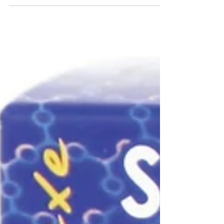
червата, кожата и имунитета Орехът (Juglans
regia) е дърво с хилядолетна история и
символика – на мъдрост, сила и дълголетие. В
гемотерапията той се откроява като мощен
регулатор на чревната флора и като съюзник
на имунната система. Използва се не ядката, а
младите тъкани – източник на концентрирана
жизнена енергия и биологичен потенциал.
Всяка капка от гемоекстракта носи в себе си
възможността за възстановяване на
вътрешната екосистема,