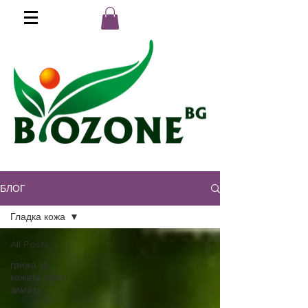
БЛОГ
Поръчай на :
0890 202 303
Гладка кожа
All Posts
грижа за
кожата през
зимата